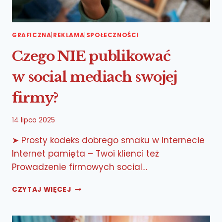
GRAFICZNA
|
REKLAMA
|
SPOŁECZNOŚCI
Czego NIE publikować
w social mediach swojej
firmy?
14 lipca 2025
➤ Prosty kodeks dobrego smaku w Internecie
Internet pamięta – Twoi klienci też
Prowadzenie firmowych social…
CZEGO
CZYTAJ WIĘCEJ
NIE PUBLIKOWAĆ
W SOCIAL
MEDIACH