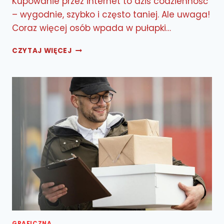
Kupowanie przez internet to dziś codzienność
– wygodnie, szybko i często taniej. Ale uwaga!
Coraz więcej osób wpada w pułapki…
JAK
CZYTAJ WIĘCEJ
ROZPOZNAĆ
BEZPIECZNY
SKLEP
INTERNETOWY?
GRAFICZNA