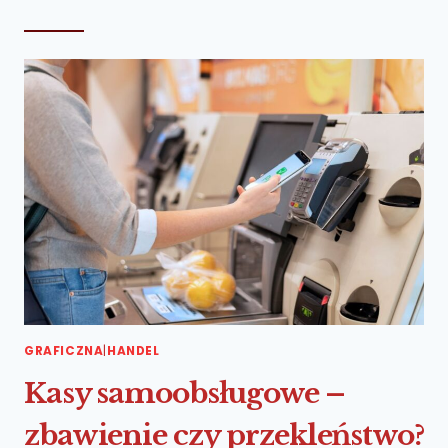
GRAFICZNA
|
HANDEL
Kasy samoobsługowe –
zbawienie czy przekleństwo?