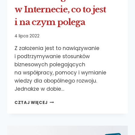
w Internecie, co to jest
i na czym polega
4 lipca 2022
Z założenia jest to nawiązywanie
i podtrzymywanie stosunków
biznesowych polegających
na współpracy, pomocy i wymianie
wiedzy dla obopólnego rozwoju.
Jednakże w dobie…
NETWORKING
CZTAJ WIĘCEJ
W INTERNECIE,
CO TO JEST
I NA CZYM
POLEGA