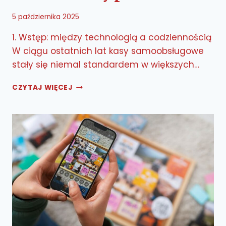
5 października 2025
1. Wstęp: między technologią a codziennością
W ciągu ostatnich lat kasy samoobsługowe
stały się niemal standardem w większych…
KASY
CZYTAJ WIĘCEJ
SAMOOBSŁUGOWE
–
ZBAWIENIE
CZY PRZEKLEŃSTWO?