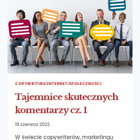
COPYWRITING
|
INTERNET
|
SPOŁECZNOŚCI
Tajemnice skutecznych
komentarzy cz. 1
19 czerwca 2022
W świecie copywriterów, marketingu