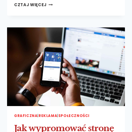
JAK
CZTAJ WIĘCEJ
SKUTECZNIE
DZIAŁAĆ
W INTERNECIE
–
ZDOBYWANIE
OPINII
GRAFICZNA
|
REKLAMA
|
SPOŁECZNOŚCI
Jak wypromować stronę