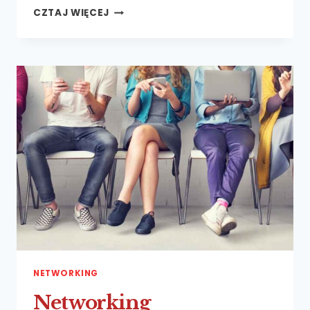
TAJEMNICE
CZTAJ WIĘCEJ
SKUTECZNYCH
KOMENTARZY
CZ. 2
NETWORKING
Networking