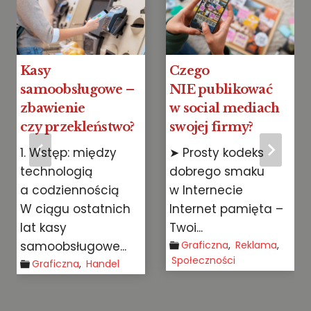
Kasy
Czego
samoobsługowe –
NIE publikować
zbawienie
w social mediach
czy przekleństwo?
swojej firmy?
1. Wstęp: między
➤ Prosty kodeks
technologią
dobrego smaku
a codziennością
w Internecie
W ciągu ostatnich
Internet pamięta –
lat kasy
Twoi...
samoobsługowe...
Graficzna
,
Reklama
,
Społeczności
Graficzna
,
Handel