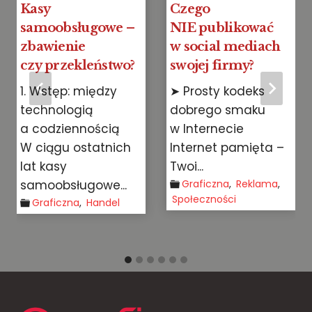
Kasy
Czego
samoobsługowe –
NIE publikować
zbawienie
w social mediach
czy przekleństwo?
swojej firmy?
1. Wstęp: między
➤ Prosty kodeks
technologią
dobrego smaku
a codziennością
w Internecie
W ciągu ostatnich
Internet pamięta –
lat kasy
Twoi...
samoobsługowe...
Graficzna
,
Reklama
,
Społeczności
Graficzna
,
Handel