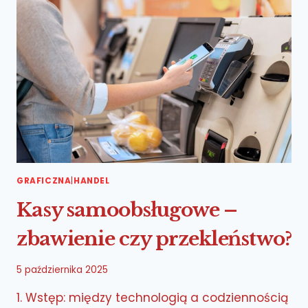
GRAFICZNA
|
HANDEL
Kasy samoobsługowe –
zbawienie czy przekleństwo?
5 października 2025
1. Wstęp: między technologią a codziennością