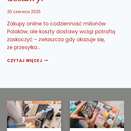
30 czerwca 2025
Zakupy online to codzienność milionów
Polaków, ale koszty dostawy wciąż potrafią
zaskoczyć – zwłaszcza gdy okazuje się,
że przesyłka…
JAK
CZYTAJ WIĘCEJ
ZNALEŹĆ
NAJTAŃSZĄ
OPCJĘ
DOSTAWY?