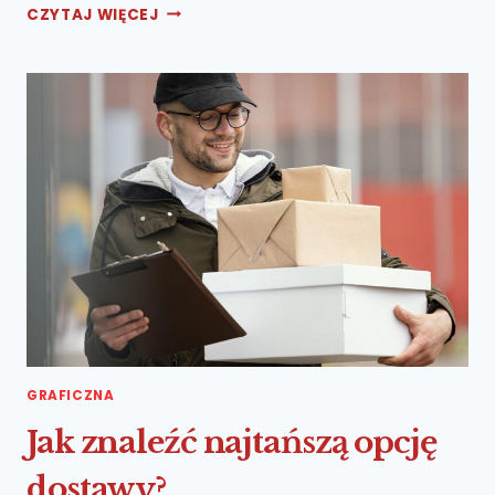
JAK
CZYTAJ WIĘCEJ
ROZPOZNAĆ
BEZPIECZNY
SKLEP
INTERNETOWY?
GRAFICZNA
Jak znaleźć najtańszą opcję
dostawy?