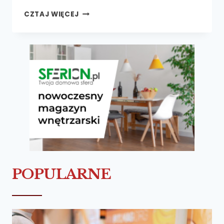
BONY,
CZTAJ WIĘCEJ
VOUCHERY,
TALONY
CZYLI
PREZENT
IDEALNY
POPULARNE