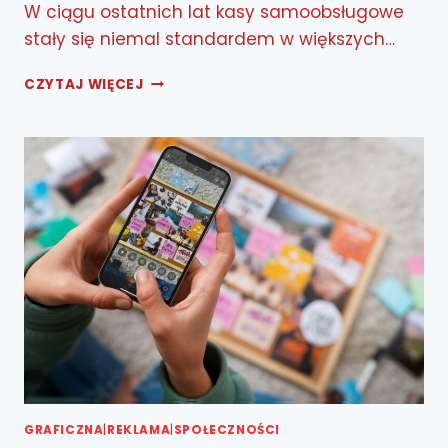
W ciągu ostatnich lat kasy samoobsługowe
stały się niemal standardem w większych…
KASY
CZYTAJ WIĘCEJ
SAMOOBSŁUGOWE
–
ZBAWIENIE
CZY PRZEKLEŃSTWO?
GRAFICZNA
|
REKLAMA
|
SPOŁECZNOŚCI