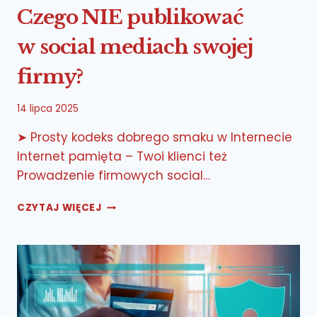
Czego NIE publikować
w social mediach swojej
firmy?
14 lipca 2025
➤ Prosty kodeks dobrego smaku w Internecie
Internet pamięta – Twoi klienci też
Prowadzenie firmowych social…
CZEGO
CZYTAJ WIĘCEJ
NIE PUBLIKOWAĆ
W SOCIAL
MEDIACH
SWOJEJ
FIRMY?